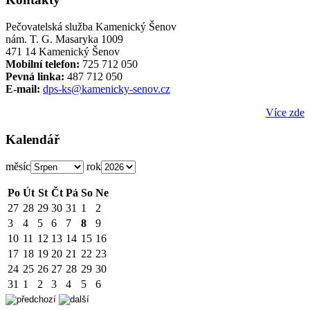
Pečovatelská služba Kamenický Šenov
nám. T. G. Masaryka 1009
471 14 Kamenický Šenov
Mobilní telefon:
725 712 050
Pevná linka:
487 712 050
E-mail:
dps-ks@kamenicky-senov.cz
Více zde
Kalendář
měsíc
rok
Po
Út
St
Čt
Pá
So
Ne
27
28
29
30
31
1
2
3
4
5
6
7
8
9
10
11
12
13
14
15
16
17
18
19
20
21
22
23
24
25
26
27
28
29
30
31
1
2
3
4
5
6