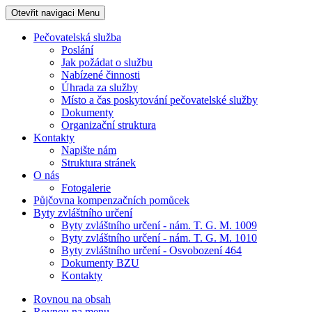
Otevřit navigaci
Menu
Pečovatelská služba
Poslání
Jak požádat o službu
Nabízené činnosti
Úhrada za služby
Místo a čas poskytování pečovatelské služby
Dokumenty
Organizační struktura
Kontakty
Napište nám
Struktura stránek
O nás
Fotogalerie
Půjčovna kompenzačních pomůcek
Byty zvláštního určení
Byty zvláštního určení - nám. T. G. M. 1009
Byty zvláštního určení - nám. T. G. M. 1010
Byty zvláštního určení - Osvobození 464
Dokumenty BZU
Kontakty
Rovnou na obsah
Rovnou na menu