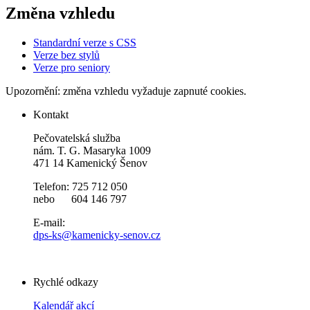
Změna vzhledu
Standardní verze s CSS
Verze bez stylů
Verze pro seniory
Upozornění: změna vzhledu vyžaduje zapnuté cookies.
Kontakt
Pečovatelská služba
nám. T. G. Masaryka 1009
471 14 Kamenický Šenov
Telefon: 725 712 050
nebo 604 146 797
E-mail:
dps-ks@kamenicky-senov.cz
Rychlé odkazy
Kalendář akcí