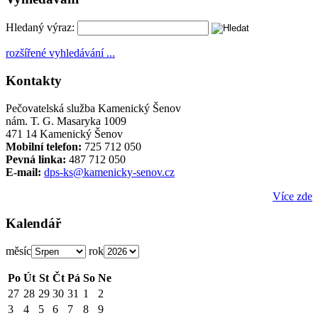
Hledaný výraz:
rozšířené vyhledávání ...
Kontakty
Pečovatelská služba Kamenický Šenov
nám. T. G. Masaryka 1009
471 14 Kamenický Šenov
Mobilní telefon:
725 712 050
Pevná linka:
487 712 050
E-mail:
dps-ks@kamenicky-senov.cz
Více zde
Kalendář
měsíc
rok
Po
Út
St
Čt
Pá
So
Ne
27
28
29
30
31
1
2
3
4
5
6
7
8
9