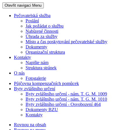
Otevřit navigaci
Menu
Pečovatelská služba
Poslání
Jak požádat o službu
Nabízené činnosti
Úhrada za služby
Místo a čas poskytování pečovatelské služby
Dokumenty
Organizační struktura
Kontakty
Napište nám
Struktura stránek
O nás
Fotogalerie
Půjčovna kompenzačních pomůcek
Byty zvláštního určení
Byty zvláštního určení - nám. T. G. M. 1009
Byty zvláštního určení - nám. T. G. M. 1010
Byty zvláštního určení - Osvobození 464
Dokumenty BZU
Kontakty
Rovnou na obsah
Rovnou na menu