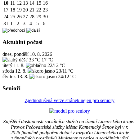
10
11
12
13
14
15
16
17
18
19
20
21
22
23
24
25
26
27
28
29
30
31
1
2
3
4
5
6
Aktuální počasí
dnes, pondělí 10. 8. 2026
33 °C
17 °C
úterý
11. 8.
22/12 °C
středa
12. 8.
23/11 °C
čtvrtek
13. 8.
24/12 °C
Senioři
Zjednodušená verze stránek nejen pro seniory
Zajištění dostupnosti sociálních služeb na území Libereckého kraje:
Provoz Pečovatelské služby Města Kamenický Šenov byl v r.
2026 finančně podpořen dotací z rozpočtu Libereckého kraje
z finančních prostředků Ministerstva práce a sociálních věcí