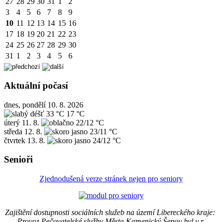
27
28
29
30
31
1
2
3
4
5
6
7
8
9
10
11
12
13
14
15
16
17
18
19
20
21
22
23
24
25
26
27
28
29
30
31
1
2
3
4
5
6
Aktuální počasí
dnes, pondělí 10. 8. 2026
33 °C
17 °C
úterý
11. 8.
22/12 °C
středa
12. 8.
23/11 °C
čtvrtek
13. 8.
24/12 °C
Senioři
Zjednodušená verze stránek nejen pro seniory
Zajištění dostupnosti sociálních služeb na území Libereckého kraje:
Provoz Pečovatelské služby Města Kamenický Šenov byl v r.