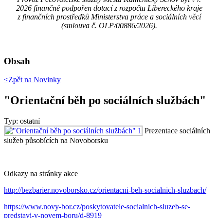
2026 finančně podpořen dotací z rozpočtu Libereckého kraje
z finančních prostředků Ministerstva práce a sociálních věcí
(smlouva č. OLP/00886/2026).
Obsah
<Zpět na
Novinky
"Orientační běh po sociálních službách"
Typ: ostatní
Prezentace sociálních
služeb působících na Novoborsku
Odkazy na stránky akce
http://bezbarier.novoborsko.cz/orientacni-beh-socialnich-sluzbach/
https://www.novy-bor.cz/poskytovatele-socialnich-sluzeb-se-
predstavi-v-novem-boru/d-8919