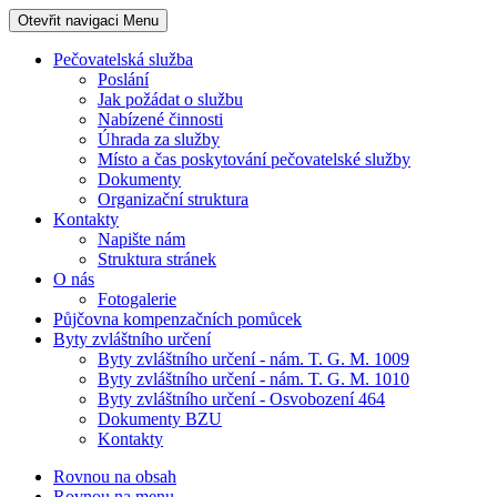
Otevřit navigaci
Menu
Pečovatelská služba
Poslání
Jak požádat o službu
Nabízené činnosti
Úhrada za služby
Místo a čas poskytování pečovatelské služby
Dokumenty
Organizační struktura
Kontakty
Napište nám
Struktura stránek
O nás
Fotogalerie
Půjčovna kompenzačních pomůcek
Byty zvláštního určení
Byty zvláštního určení - nám. T. G. M. 1009
Byty zvláštního určení - nám. T. G. M. 1010
Byty zvláštního určení - Osvobození 464
Dokumenty BZU
Kontakty
Rovnou na obsah
Rovnou na menu