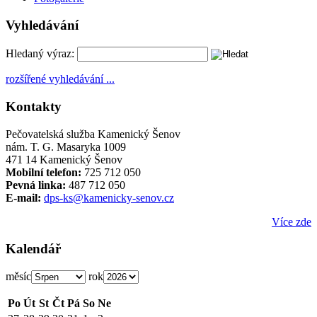
Vyhledávání
Hledaný výraz:
rozšířené vyhledávání ...
Kontakty
Pečovatelská služba Kamenický Šenov
nám. T. G. Masaryka 1009
471 14 Kamenický Šenov
Mobilní telefon:
725 712 050
Pevná linka:
487 712 050
E-mail:
dps-ks@kamenicky-senov.cz
Více zde
Kalendář
měsíc
rok
Po
Út
St
Čt
Pá
So
Ne