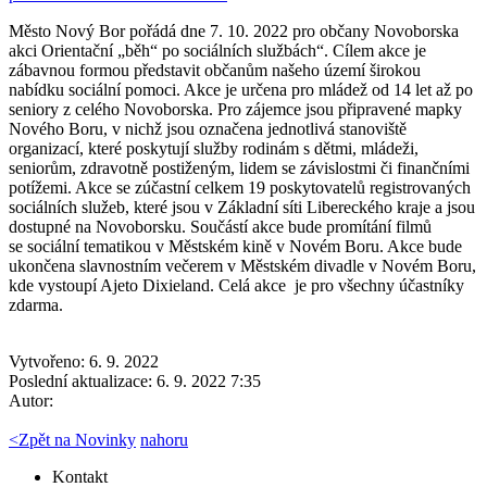
Město Nový Bor pořádá dne 7. 10. 2022 pro občany Novoborska
akci Orientační „běh“ po sociálních službách“. Cílem akce je
zábavnou formou představit občanům našeho území širokou
nabídku sociální pomoci. Akce je určena pro mládež od 14 let až po
seniory z celého Novoborska. Pro zájemce jsou připravené mapky
Nového Boru, v nichž jsou označena jednotlivá stanoviště
organizací, které poskytují služby rodinám s dětmi, mládeži,
seniorům, zdravotně postiženým, lidem se závislostmi či finančními
potížemi. Akce se zúčastní celkem 19 poskytovatelů registrovaných
sociálních služeb, které jsou v Základní síti Libereckého kraje a jsou
dostupné na Novoborsku. Součástí akce bude promítání filmů
se sociální tematikou v Městském kině v Novém Boru. Akce bude
ukončena slavnostním večerem v Městském divadle v Novém Boru,
kde vystoupí Ajeto Dixieland. Celá akce je pro všechny účastníky
zdarma.
Vytvořeno: 6. 9. 2022
Poslední aktualizace: 6. 9. 2022 7:35
Autor:
<
Zpět na Novinky
nahoru
Kontakt