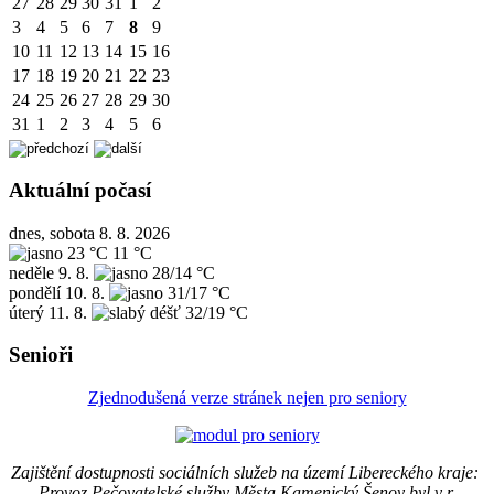
27
28
29
30
31
1
2
3
4
5
6
7
8
9
10
11
12
13
14
15
16
17
18
19
20
21
22
23
24
25
26
27
28
29
30
31
1
2
3
4
5
6
Aktuální počasí
dnes, sobota 8. 8. 2026
23 °C
11 °C
neděle
9. 8.
28/14 °C
pondělí
10. 8.
31/17 °C
úterý
11. 8.
32/19 °C
Senioři
Zjednodušená verze stránek nejen pro seniory
Zajištění dostupnosti sociálních služeb na území Libereckého kraje:
Provoz Pečovatelské služby Města Kamenický Šenov byl v r.