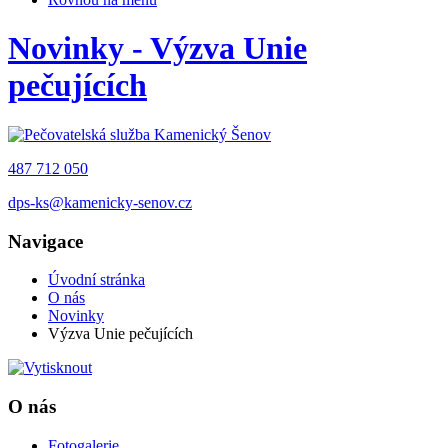
Novinky - Výzva Unie
pečujících
487 712 050
dps-ks@kamenicky-senov.cz
Navigace
Úvodní stránka
O nás
Novinky
Výzva Unie pečujících
O nás
Fotogalerie