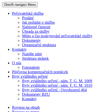
Otevřit navigaci
Menu
Pečovatelská služba
Poslání
Jak požádat o službu
Nabízené činnosti
Úhrada za služby
Místo a čas poskytování pečovatelské služby
Dokumenty
Organizační struktura
Kontakty
Napište nám
Struktura stránek
O nás
Fotogalerie
Půjčovna kompenzačních pomůcek
Byty zvláštního určení
Byty zvláštního určení - nám. T. G. M. 1009
Byty zvláštního určení - nám. T. G. M. 1010
Byty zvláštního určení - Osvobození 464
Dokumenty BZU
Kontakty
Rovnou na obsah
Rovnou na menu