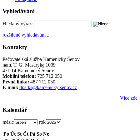
Vyhledávání
Hledaný výraz:
rozšířené vyhledávání ...
Kontakty
Pečovatelská služba Kamenický Šenov
nám. T. G. Masaryka 1009
471 14 Kamenický Šenov
Mobilní telefon:
725 712 050
Pevná linka:
487 712 050
E-mail:
dps-ks@kamenicky-senov.cz
Více zde
Kalendář
měsíc
rok
Po
Út
St
Čt
Pá
So
Ne